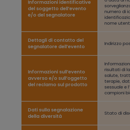
Informazioni identificative
sorveglianza
del soggetto dell’evento
numero di id
e/o del segnalatore
identificazi
nome utente
Dettagli di contatto del
Indirizzo po
segnalatore dell’evento
Informazioni
risultati di
Informazioni sull’evento
salute, trat
avverso e/o sull’oggetto
terapie, dat
del reclamo sul prodotto
sessuale e l
campioni bio
Dati sulla segnalazione
Stato di dis
della diversità