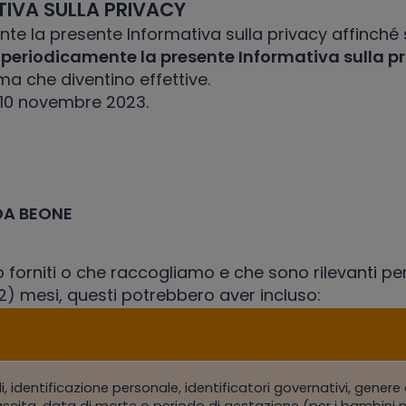
TIVA SULLA PRIVACY
nte la presente Informativa sulla privacy affinché
eriodicamente la presente Informativa sulla p
a che diventino effettive.
 10 novembre 2023.
DA BEONE
forniti o che raccogliamo e che sono rilevanti per 
12) mesi, questi potrebbero aver incluso:
li, identificazione personale, identificatori governativi, genere
scita, data di morte o periodo di gestazione (per i bambini no