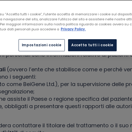
SCOPO
u “Accetta tutti i cookie”, l'utente accetta di memorizzare i cookie sul disposit
a navigazione del sito, analizzare l'utilizzo del sito e assistere nelle nostre atti
Per maggiori informazioni sulla nostra politica riguardo ai cookies ovvero su
tuoi dati personali puoi accedere a
Privacy Policy.
nostro nome da BeiGene a BeOne Medicines. BeOne s
zienti. Solitamente, non raccogliamo informazioni p
Impostazioni cookie
Accetta tutti i cookie
amo bisogno per adempiere ai nostri obblighi di re
oni personali sono informazioni relative ai pazienti
ali
(ovvero l’ente che stabilisce come e perché vengo
ono i seguenti:
o come BeiGene Ltd.), per la supervisione delle p
 segnalazione;
e assiste il Paese o regione specifica del pazient
e, obbligati a presentare questi rapporti alle autor
ra contattare il titolare del trattamento o il suo 