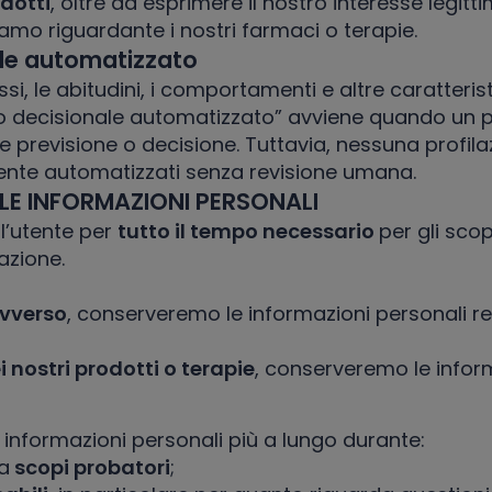
odotti
, oltre ad esprimere il nostro interesse legit
amo riguardante i nostri farmaci o terapie.
ale automatizzato
ressi, le abitudini, i comportamenti e altre caratter
esso decisionale automatizzato” avviene quando u
 previsione o decisione. Tuttavia, nessuna profila
nte automatizzati senza revisione umana.
E INFORMAZIONI PERSONALI
l’utente per
tutto il tempo necessario
per gli sco
azione.
avverso
, conserveremo le informazioni personali r
 nostri prodotti o terapie
, conserveremo le inform
 informazioni personali più a lungo durante:
 a
scopi probatori
;