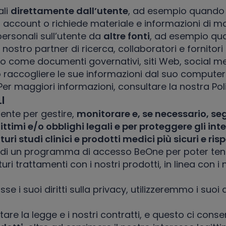
ali
direttamente dall’utente
, ad esempio quando 
 un account o richiede materiale e informazioni di m
personali sull’utente da
altre fonti
, ad esempio quan
ostro partner di ricerca, collaboratori e fornitori 
co come documenti governativi, siti Web, social med
o raccogliere le sue informazioni dal suo computer o
Per maggiori informazioni, consultare la nostra Poli
I
tente per gestire,
monitorare e, se necessario, se
ittimi e/o obblighi legali e per proteggere gli inter
turi studi clinici e prodotti medici più sicuri e ris
rte di un programma di accesso BeOne per poter ten
uri trattamenti con i nostri prodotti, in linea con i n
e i suoi diritti sulla privacy, utilizzeremmo i suoi d
are la legge e i nostri contratti, e questo ci conse