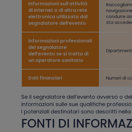
Informazioni sull’attività
Raccogliamo 
di Internet o di altra rete
navigazione,
elettronica utilizzata dal
condurre ana
sta accede
segnalatore dell’evento
Informazioni professionali
del segnalatore
Dipartimento
dell’evento se si tratta di
un operatore sanitario
Dati finanziari
Numeri di c
Se il segnalatore dell’evento avverso o 
informazioni sulle sue qualifiche profession
I potenziali destinatari sono descritti nell
FONTI DI INFORMA