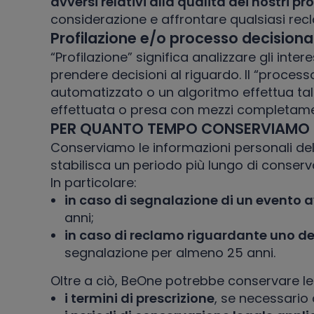
avversi relativi alla qualità dei nostri pr
considerazione e affrontare qualsiasi recl
Profilazione e/o processo decision
“Profilazione” significa analizzare gli inte
prendere decisioni al riguardo. Il “proc
automatizzato o un algoritmo effettua tale
effettuata o presa con mezzi completame
PER QUANTO TEMPO CONSERVIAMO L
Conserviamo le informazioni personali del
stabilisca un periodo più lungo di conserv
In particolare:
in caso di segnalazione di un evento 
anni;
in caso di reclamo riguardante uno dei
segnalazione per almeno 25 anni.
Oltre a ciò, BeOne potrebbe conservare le
i termini di prescrizione
, se necessario