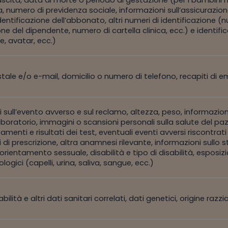
, numero di previdenza sociale, informazioni sull’assicurazione
entificazione dell’abbonato, altri numeri di identificazione 
one del dipendente, numero di cartella clinica, ecc.) e identif
, avatar, ecc.)
stale e/o e-mail, domicilio o numero di telefono, recapiti di
 sull’evento avverso e sul reclamo, altezza, peso, informazio
 laboratorio, immagini o scansioni personali sulla salute del pa
tamenti e risultati dei test, eventuali eventi avversi riscontra
i di prescrizione, altra anamnesi rilevante, informazioni sullo st
’orientamento sessuale, disabilità e tipo di disabilità, esposiz
logici (capelli, urina, saliva, sangue, ecc.)
abilità e altri dati sanitari correlati, dati genetici, origine ra