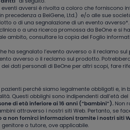
diritti
” di seguito.
 eventi avversi è rivolta a coloro che forniscono in
in precedenza a BeiGene, Ltd.) e/o alle sue società
dotto o di una segnalazione di un evento avverso*.
 clinica o a una ricerca promossa da BeOne e si 
n tale ambito, consultare la copia del Foglio inform
o che ha segnalato l’evento avverso o il reclamo su
’evento avverso o il reclamo sul prodotto. Potrebbe
ei dati personali di BeOne per altri scopi, fare ri
azienti perché siamo legalmente obbligati e, in bas
ualità. Questi obblighi sono indipendenti dall’età del
sone di età inferiore ai 16 anni (“bambini”).
Non r
ini attraverso i nostri siti Web. Pertanto, se facen
 o a non fornirci informazioni tramite i nostri siti
genitore o tutore, ove applicabile.