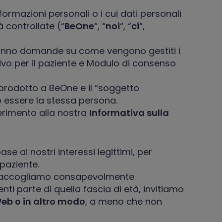
formazioni personali o i cui dati personali
 controllate (“
BeOne
“, “
noi
“, “
ci
“,
hanno domande su come vengono gestiti i
ativo per il paziente e Modulo di consenso
l prodotto a BeOne e il “soggetto
ro essere la stessa persona.
ferimento alla nostra
Informativa sulla
e ai nostri interessi legittimi, per
 paziente.
accogliamo consapevolmente
ti parte di quella fascia di età, invitiamo
 Web o in altro modo
, a meno che non