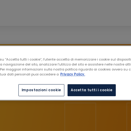
eOne Medical Aff
u “Accetta tutti i cookie”, l'utente accetta di memorizzare i cookie sul disposit
a navigazione del sito, analizzare l'utilizzo del sito e assistere nelle nostre atti
e è “
I pazienti al primo posto
”. Noi di BeOne 
Per maggiori informazioni sulla nostra politica riguardo ai cookies ovvero su
tuoi dati personali puoi accedere a
Privacy Policy.
o per sviluppare farmaci innovativi e per ren
r dare voce ai pazienti oncologici e alle loro 
Impostazioni cookie
Accetta tutti i cookie
affrontando i loro bisogni insoddisfatti.